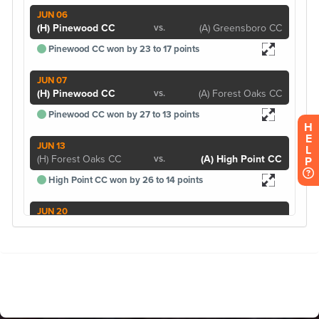
H
E
L
P