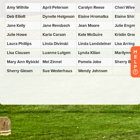
H
E
L
P