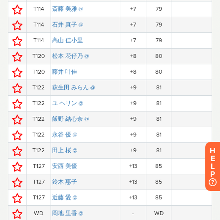
H
E
L
P