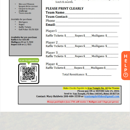
H
E
L
P