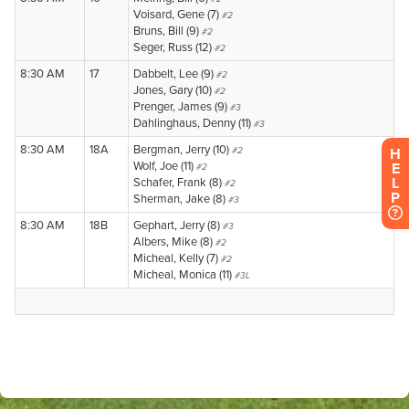
H
E
L
P