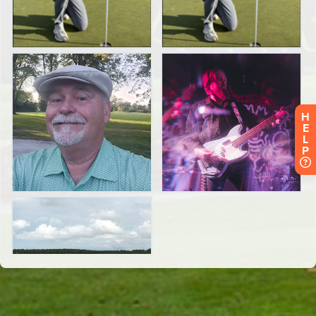
H
E
L
P