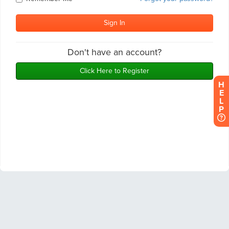
H
E
L
P