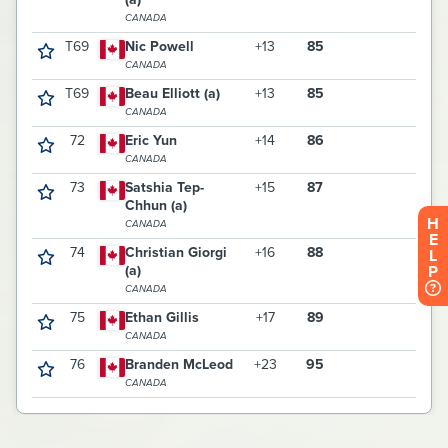
H
E
L
P