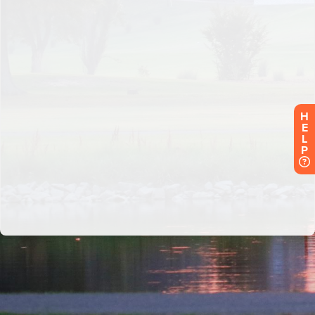
H
E
L
P