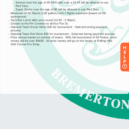
H
E
L
P