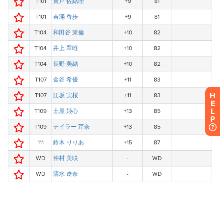
H
E
L
P