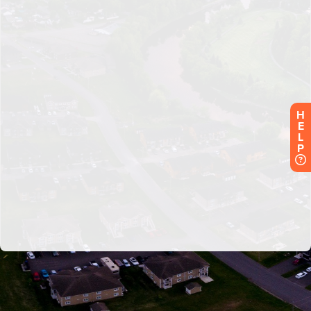
H
E
L
P