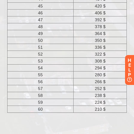
H
E
L
P