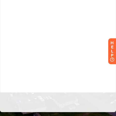
H
E
L
P