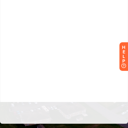
H
E
L
P