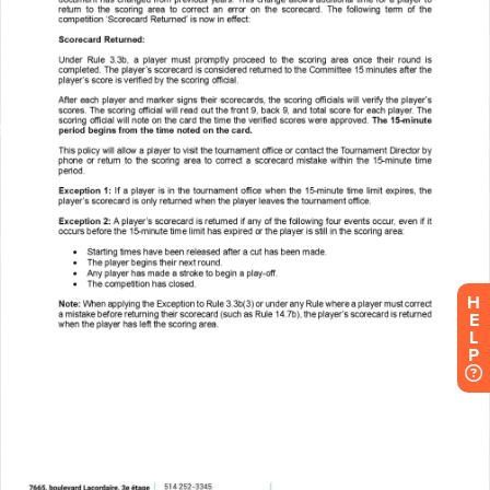
H
E
L
P