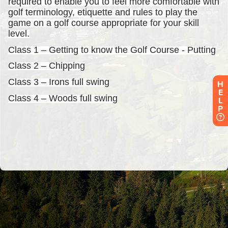
H
E
L
P