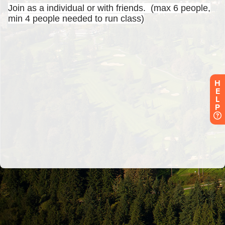
H
E
L
P