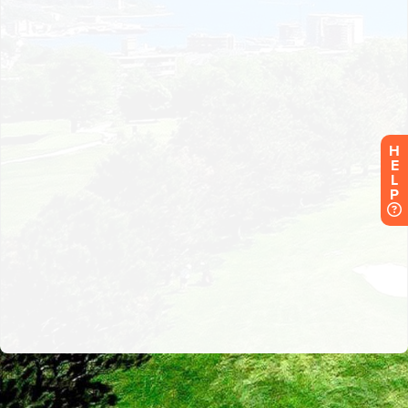
H
E
L
P