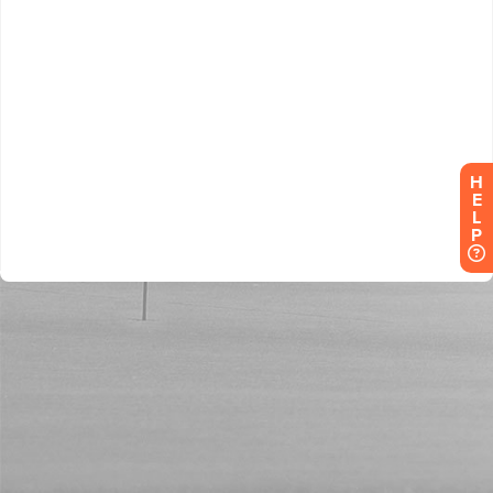
H
E
L
P