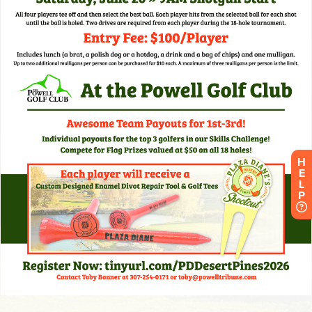
H
E
L
P