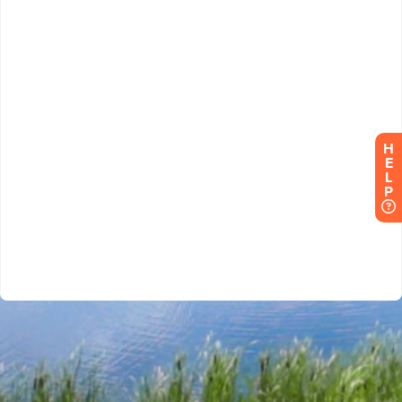
H
E
L
P