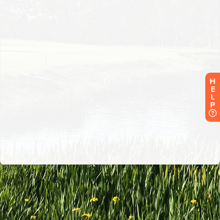
H
E
L
P