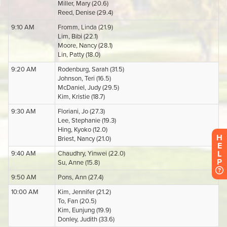
H
E
L
P