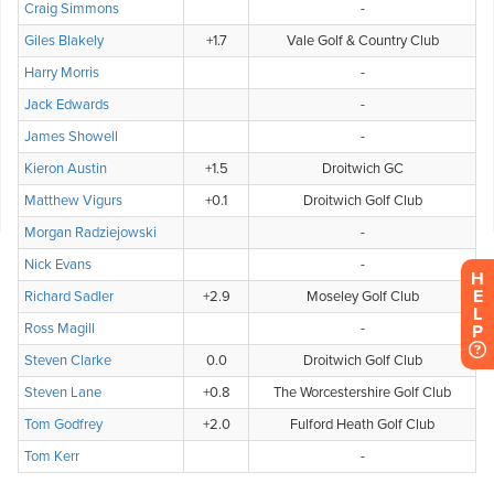
H
E
L
P