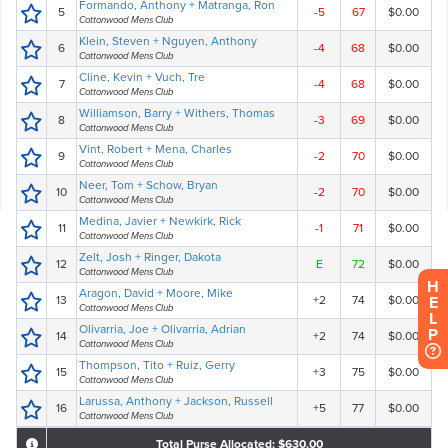
H
E
L
P