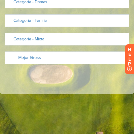
H
E
L
P