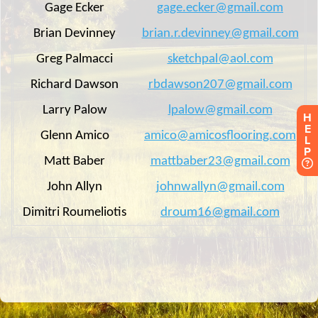
H
E
L
P