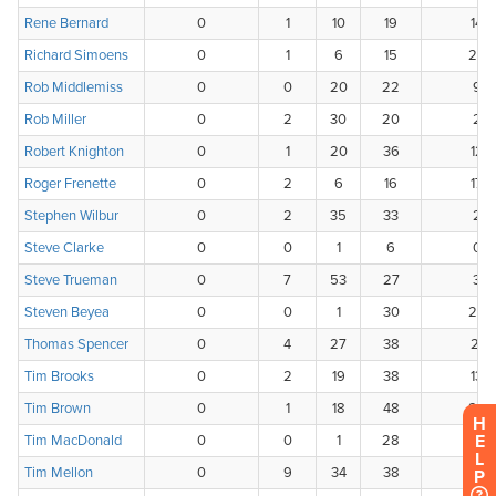
H
E
L
P