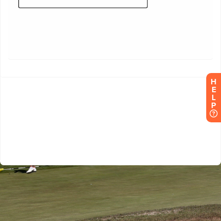
H
E
L
P