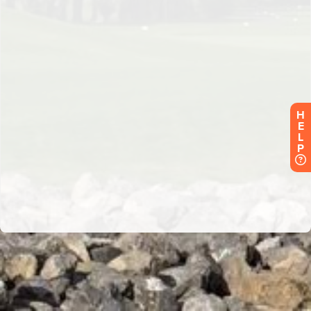
H
E
L
P