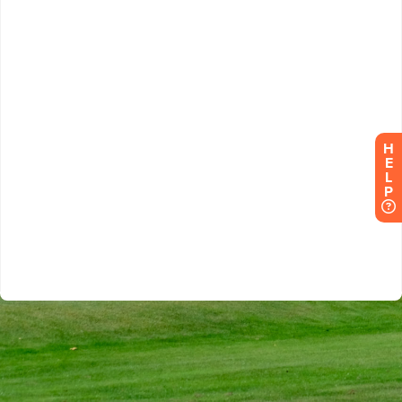
H
E
L
P