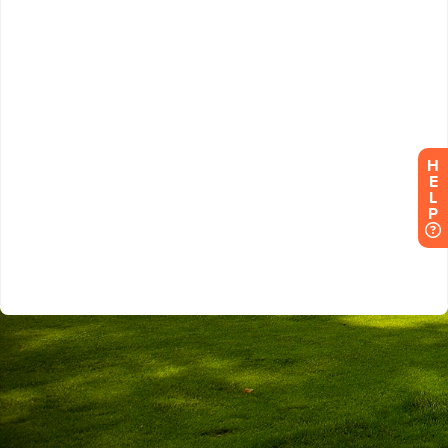
H
E
L
P