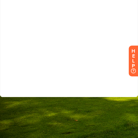
H
E
L
P