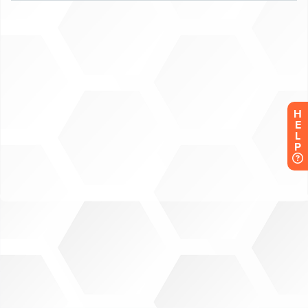
H
E
L
P