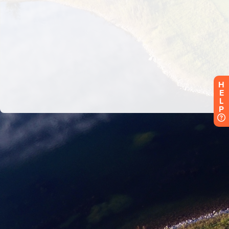
H
E
L
P