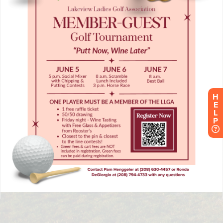
H
E
L
P