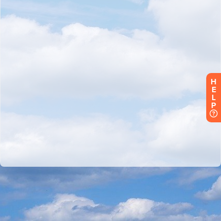
H
E
L
P