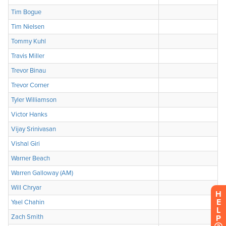
H
E
L
P