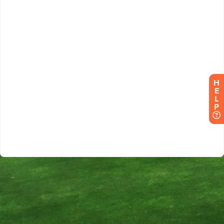
H
E
L
P