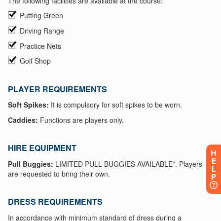
H
E
L
P