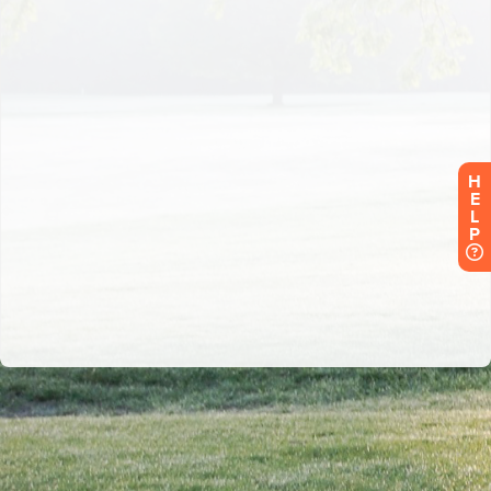
H
E
L
P