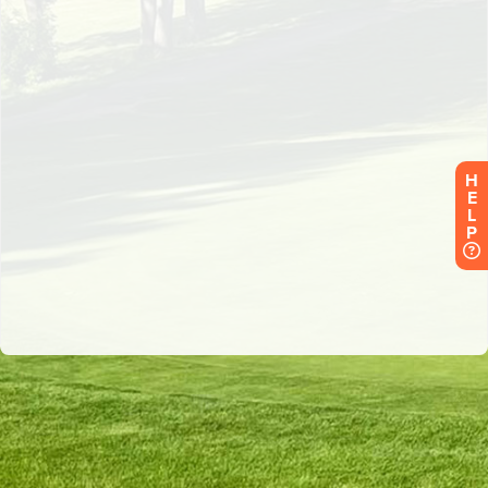
H
E
L
P