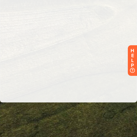
H
E
L
P