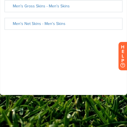
H
E
L
P