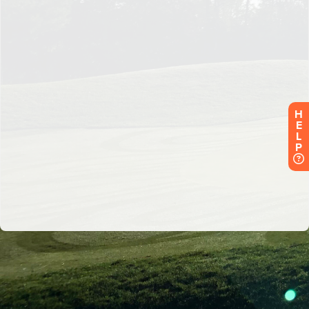
H
E
L
P