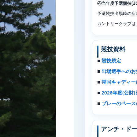
④当年度予選競技(JG
予選競技出場時の所
カントリークラブは
競技資料
■
競技規定
■
出場選手へのお
■
帯同キャディー
■
2026年度(公
■
プレーのペース
アンチ・ド