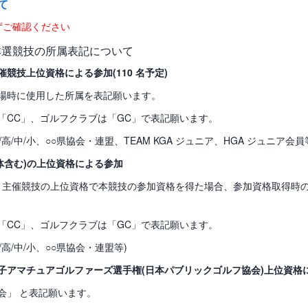
て
ずご確認ください
本選競技の所属表記について
競技上位資格による参加(110 名予定)
場時に使用した所属を表記願います。
「CC」、ゴルフクラブは「GC」で表記願います。
○大/高/中/小、○○県協会・連盟、TEAM KGA ジュニア、HGA ジュニア会員
国体含む)の上位資格による参加
GA 主催競技の上位資格で本競技の参加資格を得た場合、参加資格取得時
「CC」、ゴルフクラブは「GC」で表記願います。
○大/高/中/小、○○県協会・連盟等)
アマチュアゴルファーズ選手権(日本パブリックゴルフ協会)上位資格によ
会」 と表記願います。