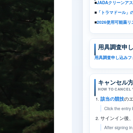
■
JADAクリーンア
■
「トラマドール」の
■
2026使用可能薬リ
用具調査申
用具調査申し込みフ
キャンセル
HOW TO CANCEL 
の
該当の競技
Click the entry
サインイン後
After signing i