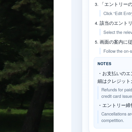
「エントリー
Click “Edit Entr
該当のエント
Select the rele
画面の案内に従
Follow the on-s
NOTES
・お支払いのエ
細はクレジット
Refunds for paid
credit card issuer
・エントリー締
Cancellations ar
competition.