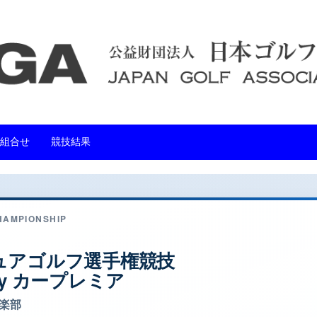
組合せ
競技結果
HAMPIONSHIP
ュアゴルフ選手権競技
d by カープレミア
楽部