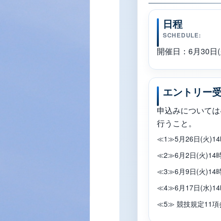
日程
SCHEDULE:
開催日：6月30日(
エントリー
申込みについては各
行うこと。
≪1≫5月26日(火)
≪2≫6月2日(火)1
≪3≫6月9日(火)1
≪4≫6月17日(水)
≪5≫ 競技規定11項