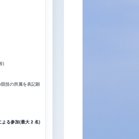
等)
の競技の所属を表記願
る参加(最大 2 名)