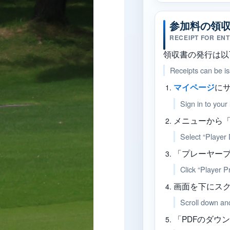
参加料の領
RECEIPT FOR ENT
領収書の発行は以
Receipts can be is
に
マイページ
Sign in to your
メニューから
Select “Player
「プレーヤー
Click “Player Pr
画面を下にス
Scroll down and
「PDFのダウ