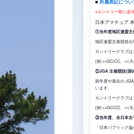
■
所属表記につい
※エントリー前に必
日本アマチュア 
①当年度地区連盟主催
地区連盟主催競技出
カントリークラブは
(例:○○GC/CC、○
②JGA 主催競技(
前年度や過去の J
います。
カントリークラブは
(例:○○GC/CC、○
③当年度、全日本女子
「日本パブリック協