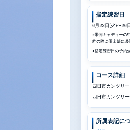
指定練習日
6月23日(火)〜2
※帯同キャディーの
約の際に倶楽部に帯
●指定練習日の予約受
コース詳細
四日市カンツリ
四日市カンツリ
所属表記に