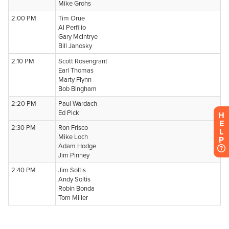
H
E
L
P