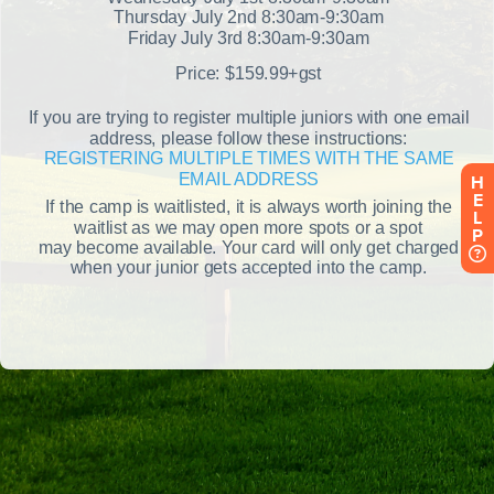
H
E
L
P