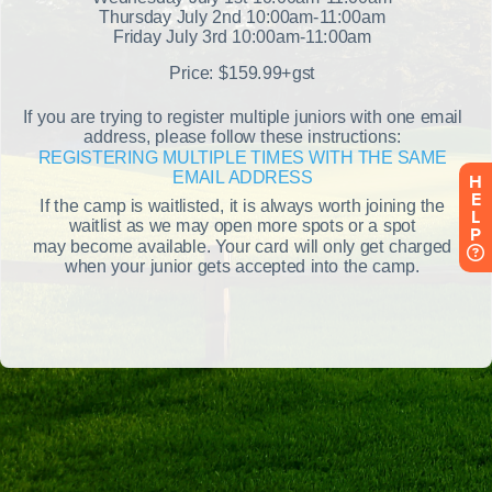
H
E
L
P